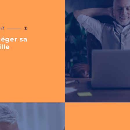
if
3
téger sa
lle