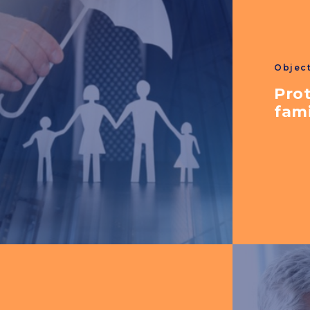
Object
Pro
fami