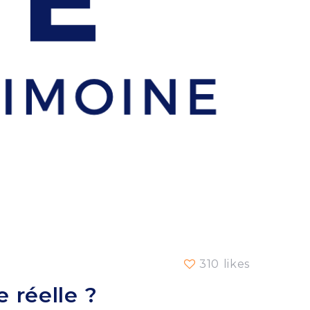
310 likes
 réelle ?