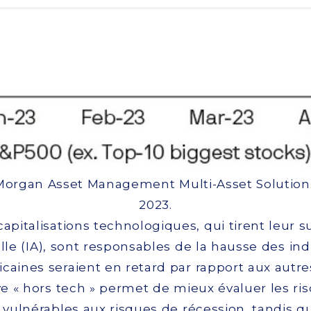
 Morgan Asset Management Multi-Asset Solutio
2023.
capitalisations technologiques, qui tirent leur
ielle (IA), sont responsables de la hausse des indi
caines seraient en retard par rapport aux autr
 « hors tech » permet de mieux évaluer les ri
s vulnérables aux risques de récession, tandis 